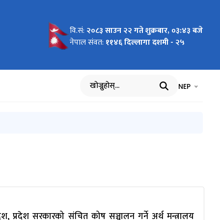
वि.सं:
२०८३ साउन २२ गते शुक्रबार, ०३:४३ बजे
 ।
आन्तरिक
ण
नेपाल संवत:
११४६ दिल्लागा दशमी - २५
भाषा चयन गर्नुह
भाषा प
NEP
खोज्नुहोस्
ेश, प्रदेश सरकारको संचित कोष सञ्चालन गर्ने अर्थ मन्त्रालय