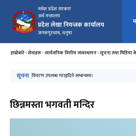
मधेश प्रदेश सरकार
अर्थ मन्त्रालय
म
मुख्य न
प्रदेश लेखा नियन्त्रक कार्यालय
जनकपुरधाम, धनुषा
हाम्रोबारे
सेवाहरू
सार्वजनिक वित्तीय व्यवस्थापन
सूचना तथा मिडिया केन्
मुख्य नेभिगेसनमा जानुहोस्
सूचना
चालु आ व २०८२।८३ को आर्थिक कारोबारको खाताबन्दी तथा आ
विवरण उपलब्ध गराइदिने सम्बन्धमा।
सार्वजनिक खरिद ऐन, २०६३
आ व २०८२।८३ को दोस्रो त्रैमासिक सम्मको सूचनाको हक
छिन्नमस्ता भगवती मन्दिर