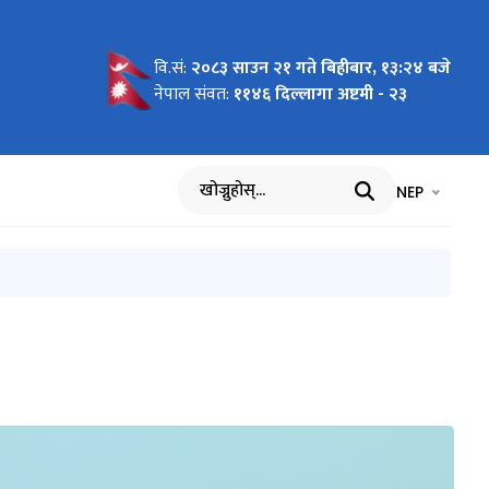
वि.सं:
२०८३ साउन २१ गते बिहीबार, १३:२४ बजे
 ।
आन्तरिक
ण
नेपाल संवत:
११४६ दिल्लागा अष्टमी - २३
भाषा चयन गर्नुह
भाषा प
NEP
खोज्नुहोस्