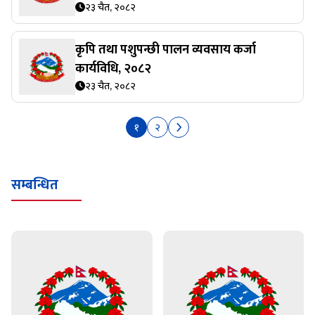
२३ चैत, २०८२
कृपि तथा पशुपन्छी पालन व्यवसाय कर्जा
कार्यविधि, २०८२
२३ चैत, २०८२
१
२
सम्बन्धित